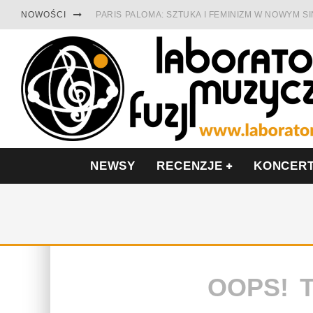
NOWOŚCI
PARIS PALOMA: SZTUKA I FEMINIZM W NOWYM S
TABULA RASA Z SINGLEM DIAMENTY. SAMOTNOŚ
CINNAMON GUM MIĘDZY SOULEM A PAMIĘCIĄ
FRANCUSKI PROG METAL WEDŁUG DUALISIS
LESZEK KUŁAKOWSKI NAGRAŁ JAZZFONIĘ O PO
NIEZNANY BOWIE Z 1965 ROKU. PREMIERA WE 
NEWSY
RECENZJE
KONCER
OOPS! 