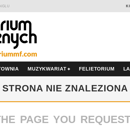
INGLU
K
Ć I OPÓR
LSCE
WRZEŚNIU
TOWNIA
MUZYKWARIAT
FELIETORIUM
L
STRONA NIE ZNALEZIONA
THE PAGE YOU REQUES