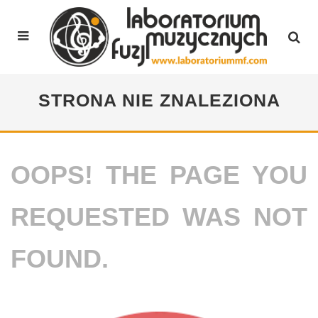
STRONA NIE ZNALEZIONA
OOPS! THE PAGE YOU
REQUESTED WAS NOT
FOUND.