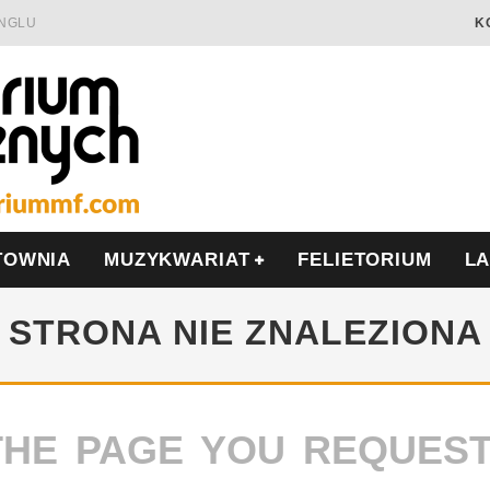
INGLU
K
Ć I OPÓR
LSCE
WRZEŚNIU
TOWNIA
MUZYKWARIAT
FELIETORIUM
L
STRONA NIE ZNALEZIONA
THE PAGE YOU REQUES