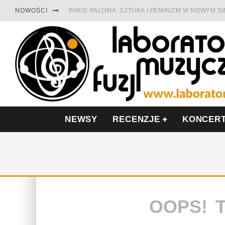
NOWOŚCI
PARIS PALOMA: SZTUKA I FEMINIZM W NOWYM S
TABULA RASA Z SINGLEM DIAMENTY. SAMOTNOŚ
CINNAMON GUM MIĘDZY SOULEM A PAMIĘCIĄ
FRANCUSKI PROG METAL WEDŁUG DUALISIS
LESZEK KUŁAKOWSKI NAGRAŁ JAZZFONIĘ O PO
NIEZNANY BOWIE Z 1965 ROKU. PREMIERA WE 
NEWSY
RECENZJE
KONCER
OOPS! 