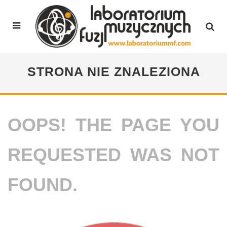
STRONA NIE ZNALEZIONA
OOPS! THE PAGE YOU
REQUESTED WAS NOT
FOUND.