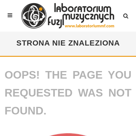
STRONA NIE ZNALEZIONA
OOPS! THE PAGE YOU
REQUESTED WAS NOT
FOUND.