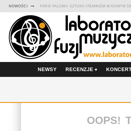
NOWOŚCI
PARIS PALOMA: SZTUKA I FEMINIZM W NOWYM S
TABULA RASA Z SINGLEM DIAMENTY. SAMOTNOŚ
CINNAMON GUM MIĘDZY SOULEM A PAMIĘCIĄ
FRANCUSKI PROG METAL WEDŁUG DUALISIS
LESZEK KUŁAKOWSKI NAGRAŁ JAZZFONIĘ O PO
NIEZNANY BOWIE Z 1965 ROKU. PREMIERA WE 
NEWSY
RECENZJE
KONCER
OOPS! 