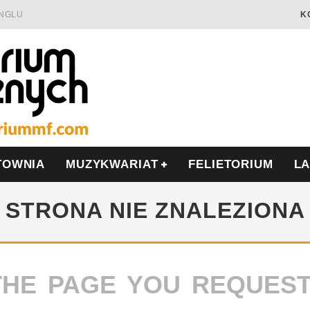
INGLU
K
Ć I OPÓR
LSCE
WRZEŚNIU
TOWNIA
MUZYKWARIAT
FELIETORIUM
L
STRONA NIE ZNALEZIONA
THE PAGE YOU REQUES