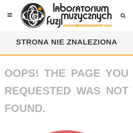
STRONA NIE ZNALEZIONA
OOPS! THE PAGE YOU
REQUESTED WAS NOT
FOUND.