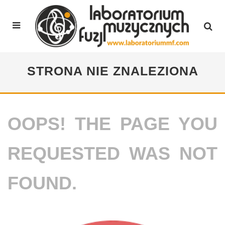
STRONA NIE ZNALEZIONA
OOPS! THE PAGE YOU
REQUESTED WAS NOT
FOUND.