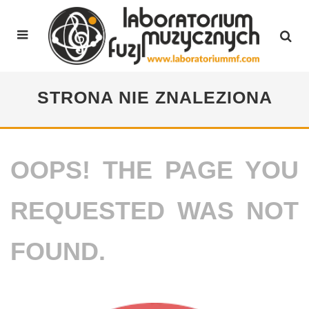
STRONA NIE ZNALEZIONA
OOPS! THE PAGE YOU
REQUESTED WAS NOT
FOUND.