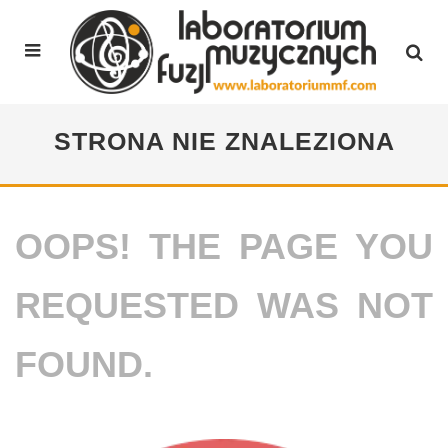
STRONA NIE ZNALEZIONA
OOPS! THE PAGE YOU
REQUESTED WAS NOT
FOUND.