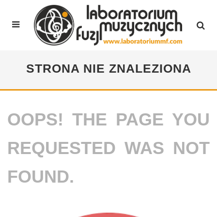
STRONA NIE ZNALEZIONA
OOPS! THE PAGE YOU
REQUESTED WAS NOT
FOUND.