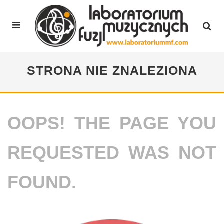
STRONA NIE ZNALEZIONA
OOPS! THE PAGE YOU
REQUESTED WAS NOT
FOUND.