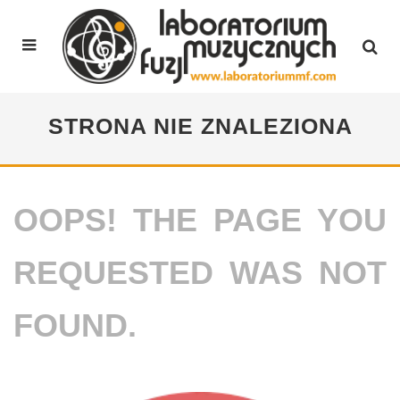
STRONA NIE ZNALEZIONA
OOPS! THE PAGE YOU
REQUESTED WAS NOT
FOUND.