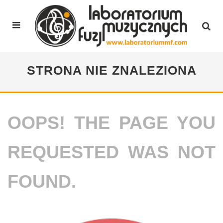
STRONA NIE ZNALEZIONA
OOPS! THE PAGE YOU
REQUESTED WAS NOT
FOUND.