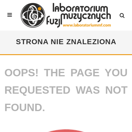
STRONA NIE ZNALEZIONA
OOPS! THE PAGE YOU
REQUESTED WAS NOT
FOUND.