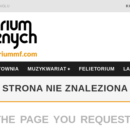
INGLU
K
Ć I OPÓR
LSCE
WRZEŚNIU
TOWNIA
MUZYKWARIAT
FELIETORIUM
L
STRONA NIE ZNALEZIONA
THE PAGE YOU REQUES