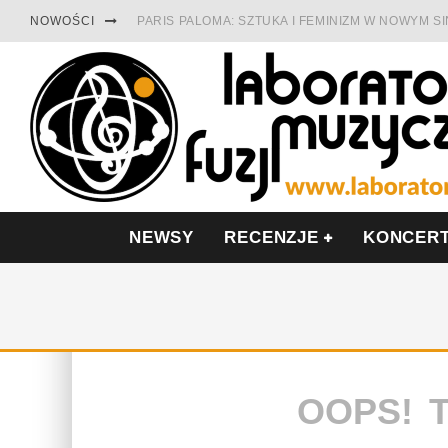
NOWOŚCI
PARIS PALOMA: SZTUKA I FEMINIZM W NOWYM S
TABULA RASA Z SINGLEM DIAMENTY. SAMOTNOŚ
CINNAMON GUM MIĘDZY SOULEM A PAMIĘCIĄ
FRANCUSKI PROG METAL WEDŁUG DUALISIS
LESZEK KUŁAKOWSKI NAGRAŁ JAZZFONIĘ O PO
NIEZNANY BOWIE Z 1965 ROKU. PREMIERA WE 
NEWSY
RECENZJE
KONCER
OOPS! 