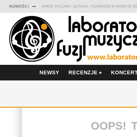
NOWOŚCI
PARIS PALOMA: SZTUKA I FEMINIZM W NOWYM S
TABULA RASA Z SINGLEM DIAMENTY. SAMOTNOŚ
CINNAMON GUM MIĘDZY SOULEM A PAMIĘCIĄ
FRANCUSKI PROG METAL WEDŁUG DUALISIS
LESZEK KUŁAKOWSKI NAGRAŁ JAZZFONIĘ O PO
NIEZNANY BOWIE Z 1965 ROKU. PREMIERA WE 
NEWSY
RECENZJE
KONCER
OOPS! 