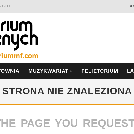
INGLU
K
Ć I OPÓR
LSCE
WRZEŚNIU
TOWNIA
MUZYKWARIAT
FELIETORIUM
L
STRONA NIE ZNALEZIONA
THE PAGE YOU REQUES