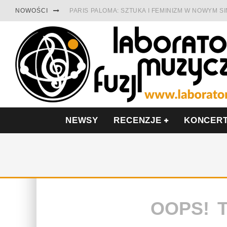
NOWOŚCI
PARIS PALOMA: SZTUKA I FEMINIZM W NOWYM S
TABULA RASA Z SINGLEM DIAMENTY. SAMOTNOŚ
CINNAMON GUM MIĘDZY SOULEM A PAMIĘCIĄ
FRANCUSKI PROG METAL WEDŁUG DUALISIS
LESZEK KUŁAKOWSKI NAGRAŁ JAZZFONIĘ O PO
NIEZNANY BOWIE Z 1965 ROKU. PREMIERA WE 
NEWSY
RECENZJE
KONCER
OOPS! 