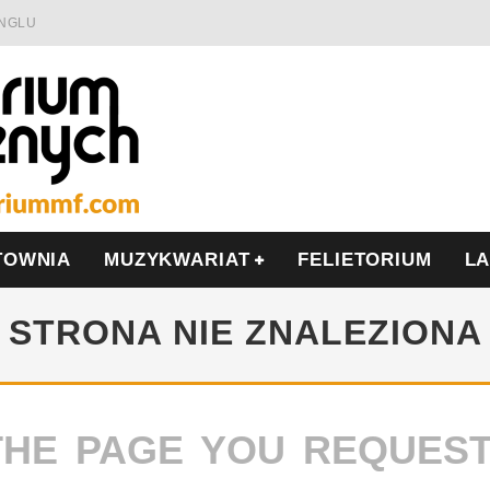
INGLU
Ć I OPÓR
LSCE
WRZEŚNIU
TOWNIA
MUZYKWARIAT
FELIETORIUM
L
STRONA NIE ZNALEZIONA
THE PAGE YOU REQUES