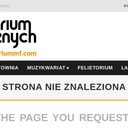
INGLU
K
Ć I OPÓR
LSCE
WRZEŚNIU
TOWNIA
MUZYKWARIAT
FELIETORIUM
L
STRONA NIE ZNALEZIONA
THE PAGE YOU REQUES