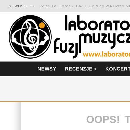
NOWOŚCI
PARIS PALOMA: SZTUKA I FEMINIZM W NOWYM S
TABULA RASA Z SINGLEM DIAMENTY. SAMOTNOŚ
CINNAMON GUM MIĘDZY SOULEM A PAMIĘCIĄ
FRANCUSKI PROG METAL WEDŁUG DUALISIS
LESZEK KUŁAKOWSKI NAGRAŁ JAZZFONIĘ O PO
NIEZNANY BOWIE Z 1965 ROKU. PREMIERA WE 
NEWSY
RECENZJE
KONCER
OOPS! 