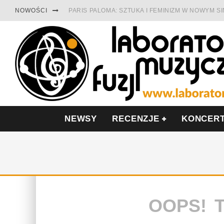
NOWOŚCI
PARIS PALOMA: SZTUKA I FEMINIZM W NOWYM S
TABULA RASA Z SINGLEM DIAMENTY. SAMOTNOŚ
CINNAMON GUM MIĘDZY SOULEM A PAMIĘCIĄ
FRANCUSKI PROG METAL WEDŁUG DUALISIS
LESZEK KUŁAKOWSKI NAGRAŁ JAZZFONIĘ O PO
NIEZNANY BOWIE Z 1965 ROKU. PREMIERA WE 
NEWSY
RECENZJE
KONCER
OOPS! 