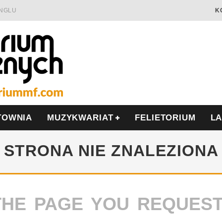
INGLU
K
Ć I OPÓR
LSCE
WRZEŚNIU
TOWNIA
MUZYKWARIAT
FELIETORIUM
L
STRONA NIE ZNALEZIONA
THE PAGE YOU REQUES