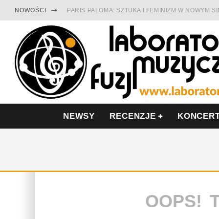
NOWOŚCI
PARIS PALOMA: SZTUKA I FEMINIZM W NOWYM S
TABULA RASA Z SINGLEM DIAMENTY. SAMOTNOŚ
CINNAMON GUM MIĘDZY SOULEM A PAMIĘCIĄ
FRANCUSKI PROG METAL WEDŁUG DUALISIS
LESZEK KUŁAKOWSKI NAGRAŁ JAZZFONIĘ O PO
NIEZNANY BOWIE Z 1965 ROKU. PREMIERA WE 
NEWSY
RECENZJE
KONCER
OOPS! 