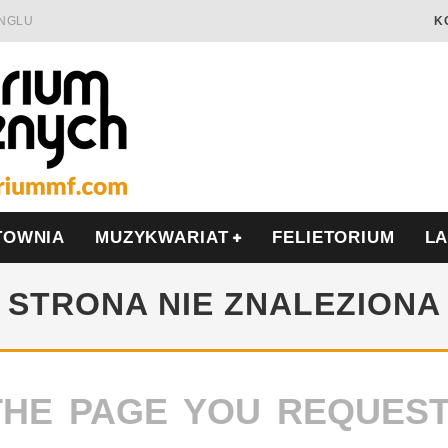
INGLU
K
Ć I OPÓR
LSCE
WRZEŚNIU
TOWNIA
MUZYKWARIAT
FELIETORIUM
L
STRONA NIE ZNALEZIONA
THE PAGE YOU REQUES