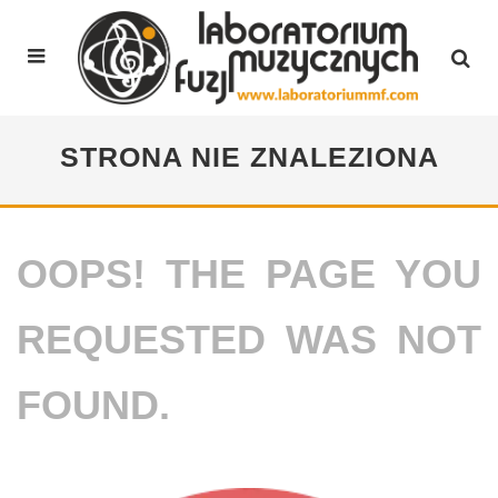
STRONA NIE ZNALEZIONA
OOPS! THE PAGE YOU
REQUESTED WAS NOT
FOUND.