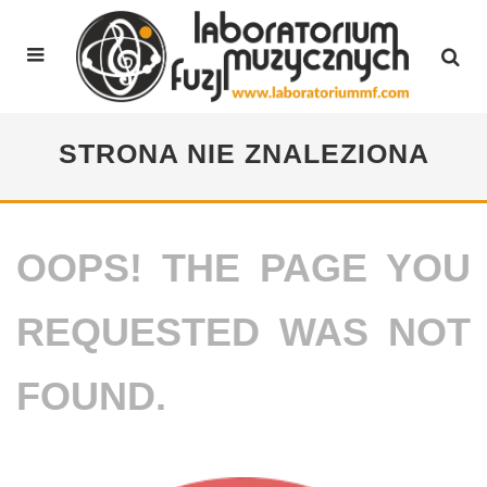
STRONA NIE ZNALEZIONA
OOPS! THE PAGE YOU
REQUESTED WAS NOT
FOUND.