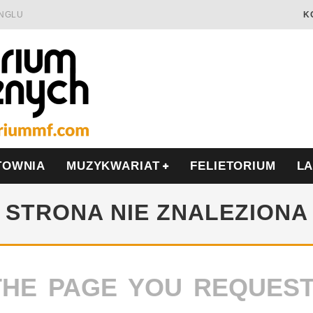
INGLU
K
Ć I OPÓR
LSCE
WRZEŚNIU
TOWNIA
MUZYKWARIAT
FELIETORIUM
L
STRONA NIE ZNALEZIONA
THE PAGE YOU REQUES