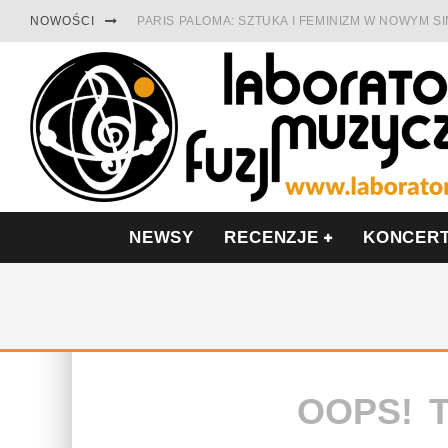
NOWOŚCI
PARIS PALOMA: SZTUKA I FEMINIZM W NOWYM S
TABULA RASA Z SINGLEM DIAMENTY. SAMOTNOŚ
CINNAMON GUM MIĘDZY SOULEM A PAMIĘCIĄ
FRANCUSKI PROG METAL WEDŁUG DUALISIS
LESZEK KUŁAKOWSKI NAGRAŁ JAZZFONIĘ O PO
NIEZNANY BOWIE Z 1965 ROKU. PREMIERA WE 
NEWSY
RECENZJE
KONCER
OOPS! 