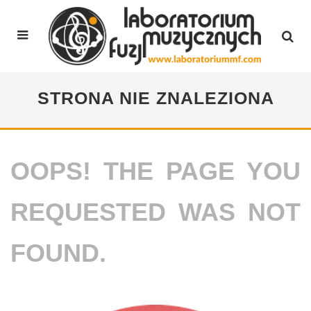
STRONA NIE ZNALEZIONA
OOPS! THE PAGE YOU
REQUESTED WAS NOT
FOUND.