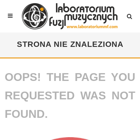
STRONA NIE ZNALEZIONA
OOPS! THE PAGE YOU
REQUESTED WAS NOT
FOUND.