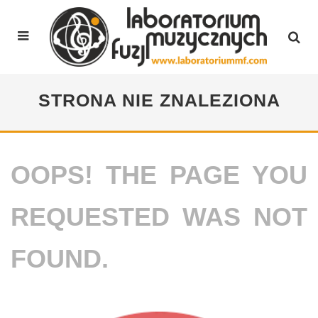
STRONA NIE ZNALEZIONA
OOPS! THE PAGE YOU
REQUESTED WAS NOT
FOUND.