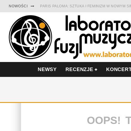
NOWOŚCI
PARIS PALOMA: SZTUKA I FEMINIZM W NOWYM S
TABULA RASA Z SINGLEM DIAMENTY. SAMOTNOŚ
CINNAMON GUM MIĘDZY SOULEM A PAMIĘCIĄ
FRANCUSKI PROG METAL WEDŁUG DUALISIS
LESZEK KUŁAKOWSKI NAGRAŁ JAZZFONIĘ O PO
NIEZNANY BOWIE Z 1965 ROKU. PREMIERA WE 
NEWSY
RECENZJE
KONCER
OOPS! 