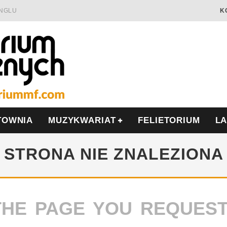
INGLU
K
Ć I OPÓR
LSCE
WRZEŚNIU
TOWNIA
MUZYKWARIAT
FELIETORIUM
L
STRONA NIE ZNALEZIONA
THE PAGE YOU REQUES