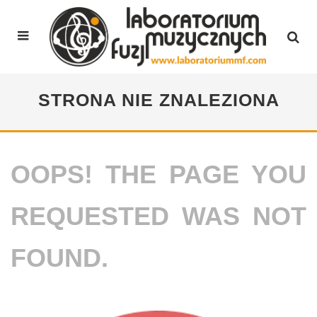
STRONA NIE ZNALEZIONA
OOPS! THE PAGE YOU
REQUESTED WAS NOT
FOUND.