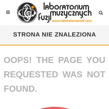
STRONA NIE ZNALEZIONA
OOPS! THE PAGE YOU
REQUESTED WAS NOT
FOUND.