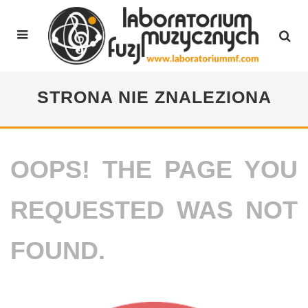
STRONA NIE ZNALEZIONA
OOPS! THE PAGE YOU
REQUESTED WAS NOT
FOUND.