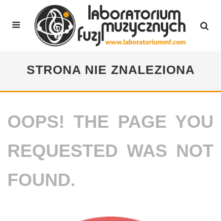
STRONA NIE ZNALEZIONA
OOPS! THE PAGE YOU
REQUESTED WAS NOT
FOUND.