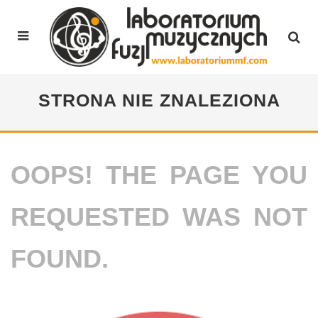
STRONA NIE ZNALEZIONA
OOPS! THE PAGE YOU
REQUESTED WAS NOT
FOUND.