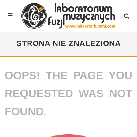
STRONA NIE ZNALEZIONA
OOPS! THE PAGE YOU
REQUESTED WAS NOT
FOUND.