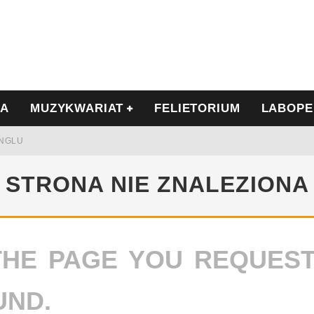
IA
MUZYKWARIAT
FELIETORIUM
LABOPE
INGLU
Ć I OPÓR
STRONA NIE ZNALEZIONA
THE PAGE YOU REQUES
LSCE
WRZEŚNIU
UND.