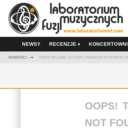
NEWSY
RECENZJE
KONCERTOWN
NOWOŚCI
PARIS PALOMA: SZTUKA I FEMINIZM W NOWYM S
TABULA RASA Z SINGLEM DIAMENTY. SAMOTNOŚ
CINNAMON GUM MIĘDZY SOULEM A PAMIĘCIĄ
FRANCUSKI PROG METAL WEDŁUG DUALISIS
OOPS! 
LESZEK KUŁAKOWSKI NAGRAŁ JAZZFONIĘ O PO
NIEZNANY BOWIE Z 1965 ROKU. PREMIERA WE 
NOT FO