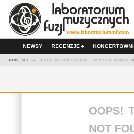
NEWSY
RECENZJE
KONCERTOWN
NOWOŚCI
PARIS PALOMA: SZTUKA I FEMINIZM W NOWYM S
TABULA RASA Z SINGLEM DIAMENTY. SAMOTNOŚ
CINNAMON GUM MIĘDZY SOULEM A PAMIĘCIĄ
FRANCUSKI PROG METAL WEDŁUG DUALISIS
OOPS! 
LESZEK KUŁAKOWSKI NAGRAŁ JAZZFONIĘ O PO
NIEZNANY BOWIE Z 1965 ROKU. PREMIERA WE 
NOT FO