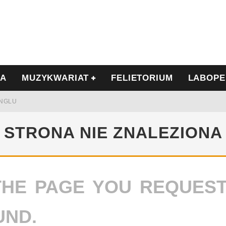
IA
MUZYKWARIAT
FELIETORIUM
LABOPE
INGLU
Ć I OPÓR
STRONA NIE ZNALEZIONA
THE PAGE YOU REQUES
LSCE
WRZEŚNIU
UND.