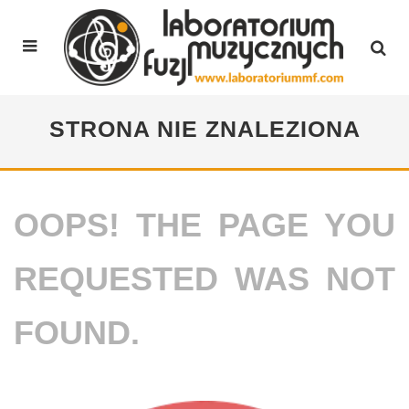
STRONA NIE ZNALEZIONA
OOPS! THE PAGE YOU
REQUESTED WAS NOT
FOUND.