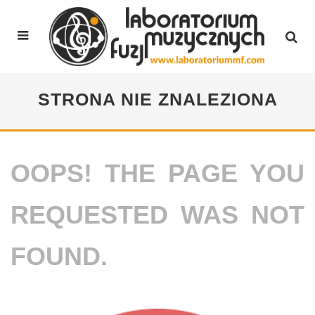
STRONA NIE ZNALEZIONA
OOPS! THE PAGE YOU
REQUESTED WAS NOT
FOUND.