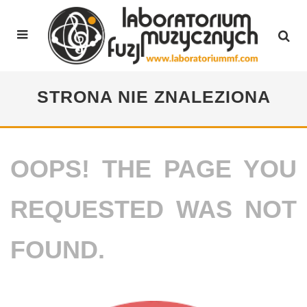
STRONA NIE ZNALEZIONA
OOPS! THE PAGE YOU
REQUESTED WAS NOT
FOUND.