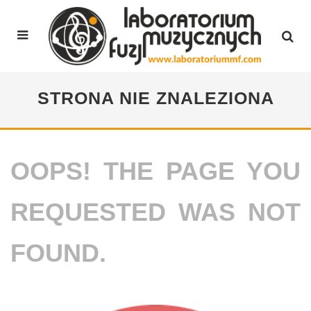
STRONA NIE ZNALEZIONA
OOPS! THE PAGE YOU
REQUESTED WAS NOT
FOUND.