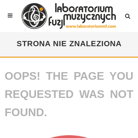
STRONA NIE ZNALEZIONA
OOPS! THE PAGE YOU
REQUESTED WAS NOT
FOUND.