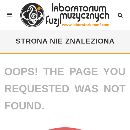
STRONA NIE ZNALEZIONA
OOPS! THE PAGE YOU
REQUESTED WAS NOT
FOUND.