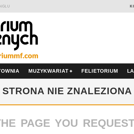
INGLU
K
Ć I OPÓR
LSCE
WRZEŚNIU
TOWNIA
MUZYKWARIAT
FELIETORIUM
L
STRONA NIE ZNALEZIONA
THE PAGE YOU REQUES