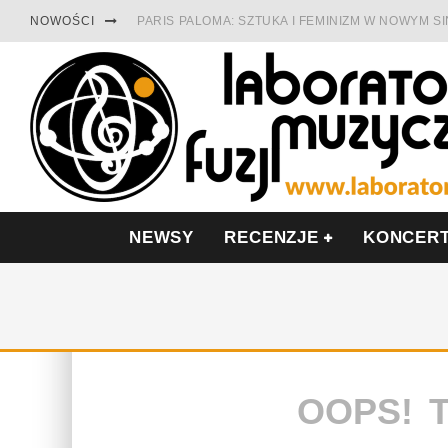
NOWOŚCI
PARIS PALOMA: SZTUKA I FEMINIZM W NOWYM S
TABULA RASA Z SINGLEM DIAMENTY. SAMOTNOŚ
CINNAMON GUM MIĘDZY SOULEM A PAMIĘCIĄ
FRANCUSKI PROG METAL WEDŁUG DUALISIS
LESZEK KUŁAKOWSKI NAGRAŁ JAZZFONIĘ O PO
NIEZNANY BOWIE Z 1965 ROKU. PREMIERA WE 
NEWSY
RECENZJE
KONCER
OOPS! 