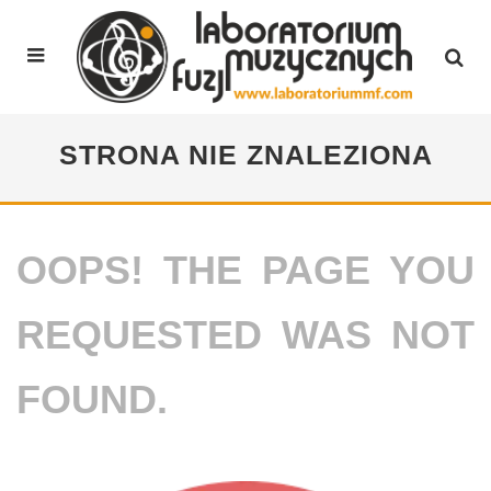
STRONA NIE ZNALEZIONA
OOPS! THE PAGE YOU
REQUESTED WAS NOT
FOUND.