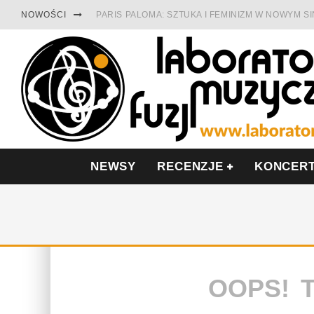
NOWOŚCI
PARIS PALOMA: SZTUKA I FEMINIZM W NOWYM S
TABULA RASA Z SINGLEM DIAMENTY. SAMOTNOŚ
CINNAMON GUM MIĘDZY SOULEM A PAMIĘCIĄ
FRANCUSKI PROG METAL WEDŁUG DUALISIS
LESZEK KUŁAKOWSKI NAGRAŁ JAZZFONIĘ O PO
NIEZNANY BOWIE Z 1965 ROKU. PREMIERA WE 
NEWSY
RECENZJE
KONCER
OOPS! 