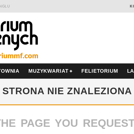
INGLU
K
Ć I OPÓR
LSCE
WRZEŚNIU
TOWNIA
MUZYKWARIAT
FELIETORIUM
L
STRONA NIE ZNALEZIONA
THE PAGE YOU REQUES