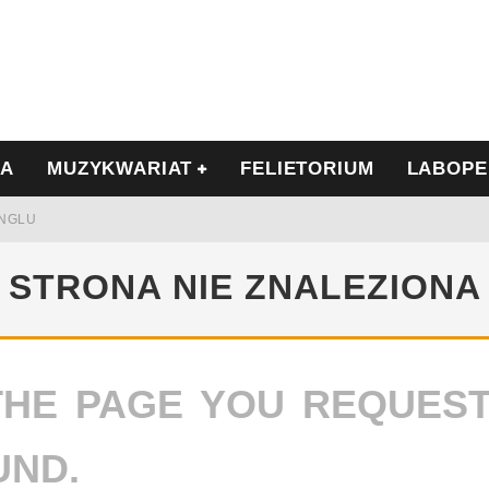
IA
MUZYKWARIAT
FELIETORIUM
LABOPE
INGLU
Ć I OPÓR
STRONA NIE ZNALEZIONA
THE PAGE YOU REQUES
LSCE
WRZEŚNIU
UND.