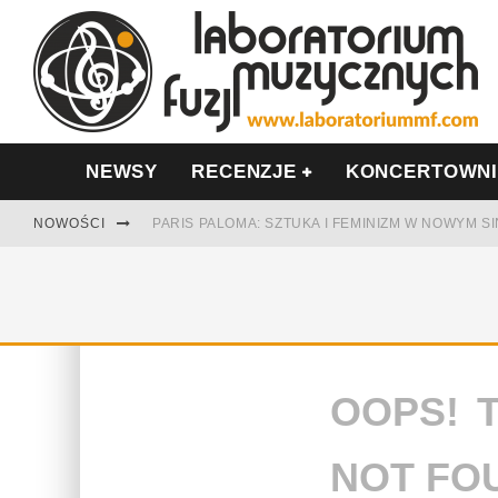
NEWSY
RECENZJE
KONCERTOWN
NOWOŚCI
PARIS PALOMA: SZTUKA I FEMINIZM W NOWYM S
TABULA RASA Z SINGLEM DIAMENTY. SAMOTNOŚ
CINNAMON GUM MIĘDZY SOULEM A PAMIĘCIĄ
FRANCUSKI PROG METAL WEDŁUG DUALISIS
OOPS! 
LESZEK KUŁAKOWSKI NAGRAŁ JAZZFONIĘ O PO
NIEZNANY BOWIE Z 1965 ROKU. PREMIERA WE 
NOT FO