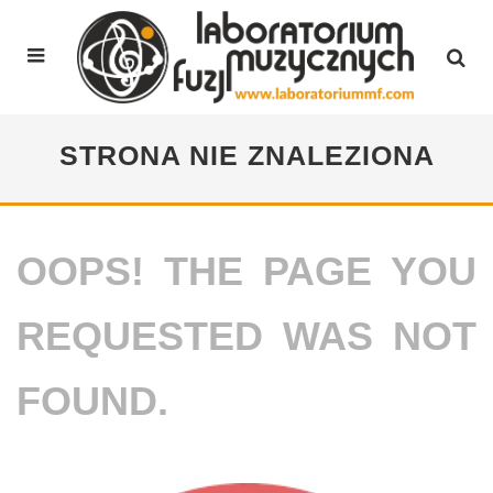
STRONA NIE ZNALEZIONA
OOPS! THE PAGE YOU
REQUESTED WAS NOT
FOUND.