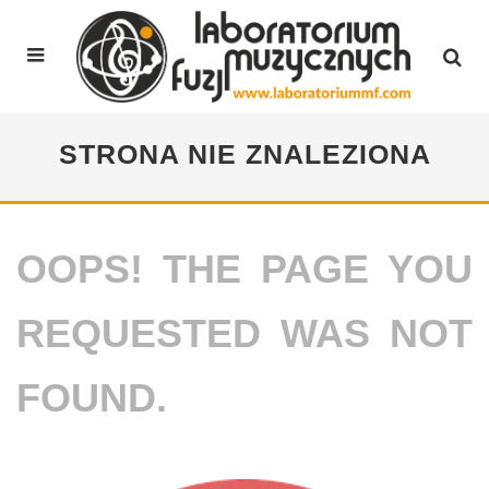
STRONA NIE ZNALEZIONA
OOPS! THE PAGE YOU
REQUESTED WAS NOT
FOUND.