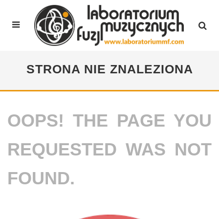
STRONA NIE ZNALEZIONA
OOPS! THE PAGE YOU
REQUESTED WAS NOT
FOUND.