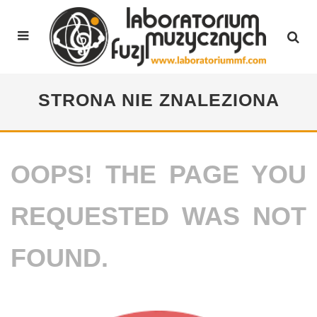
STRONA NIE ZNALEZIONA
OOPS! THE PAGE YOU
REQUESTED WAS NOT
FOUND.